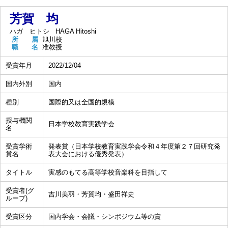
芳賀 均
ハガ ヒトシ
HAGA Hitoshi
所 属
旭川校
職 名
准教授
受賞年月
2022/12/04
国内外別
国内
種別
国際的又は全国的規模
授与機関
日本学校教育実践学会
名
受賞学術
発表賞（日本学校教育実践学会令和４年度第２７回研究発
賞名
表大会における優秀発表）
タイトル
実感のもてる高等学校音楽科を目指して
受賞者(グ
吉川美羽・芳賀均・盛田祥史
ループ)
受賞区分
国内学会・会議・シンポジウム等の賞