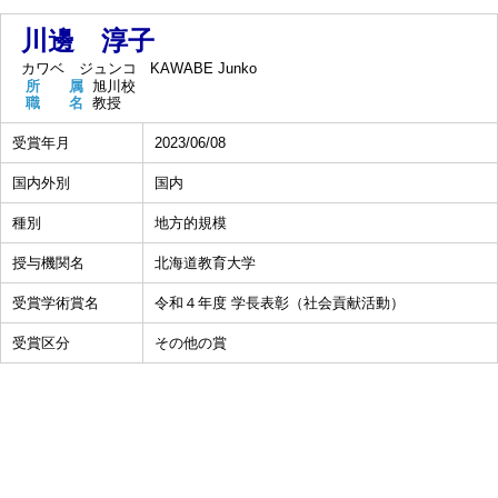
川邊 淳子
カワベ ジュンコ
KAWABE Junko
所 属
旭川校
職 名
教授
受賞年月
2023/06/08
国内外別
国内
種別
地方的規模
授与機関名
北海道教育大学
受賞学術賞名
令和４年度 学長表彰（社会貢献活動）
受賞区分
その他の賞