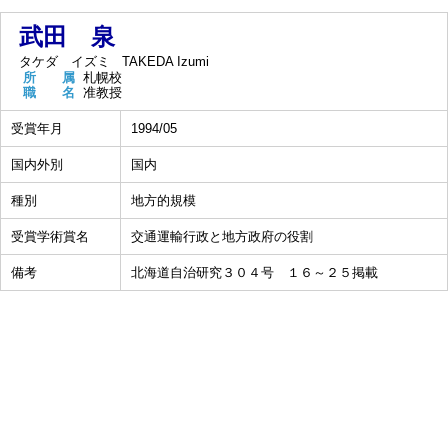
武田 泉
タケダ イズミ
TAKEDA Izumi
所 属
札幌校
職 名
准教授
受賞年月
1994/05
国内外別
国内
種別
地方的規模
受賞学術賞名
交通運輸行政と地方政府の役割
備考
北海道自治研究３０４号 １６～２５掲載