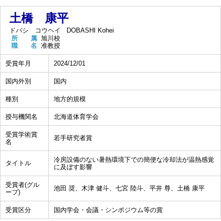
土橋 康平
ドバシ コウヘイ
DOBASHI Kohei
所 属
旭川校
職 名
准教授
受賞年月
2024/12/01
国内外別
国内
種別
地方的規模
授与機関名
北海道体育学会
受賞学術賞
若手研究者賞
名
冷房設備のない暑熱環境下での簡便な冷却法が温熱感覚
タイトル
に及ぼす影響
受賞者(グル
池田 奨、木津 健斗、七宮 陸斗、平井 尊、土橋 康平
ープ)
受賞区分
国内学会・会議・シンポジウム等の賞