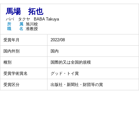
馬場 拓也
ババ タクヤ
BABA Takuya
所 属
旭川校
職 名
准教授
受賞年月
2022/08
国内外別
国内
種別
国際的又は全国的規模
受賞学術賞名
グッド・トイ賞
受賞区分
出版社・新聞社・財団等の賞