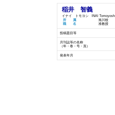
稲井 智義
イナイ トモヨシ
INAI Tomoyosh
所 属
旭川校
職 名
准教授
投稿題目等
月刊誌等の名称
（年・巻・号・頁）
発表年月