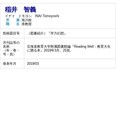
稲井 智義
イナイ トモヨシ
INAI Tomoyoshi
所 属
旭川校
職 名
准教授
投稿題目等
（図書紹介）『学力幻想』
月刊誌等の
名称
北海道教育大学附属図書館編『Reading Well：教育大生
（年・巻・
に贈る本』2019年3月、25頁。
号・頁）
発表年月
2019/03