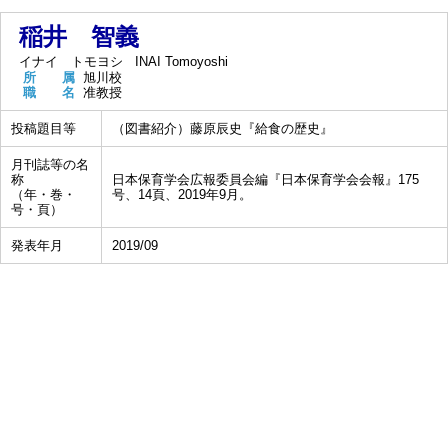
稲井 智義
イナイ トモヨシ
INAI Tomoyoshi
所 属
旭川校
職 名
准教授
投稿題目等
（図書紹介）藤原辰史『給食の歴史』
月刊誌等の名
称
日本保育学会広報委員会編『日本保育学会会報』175
（年・巻・
号、14頁、2019年9月。
号・頁）
発表年月
2019/09