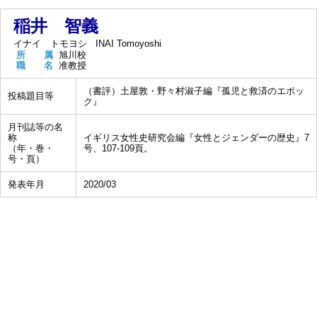
稲井 智義
イナイ トモヨシ
INAI Tomoyoshi
所 属
旭川校
職 名
准教授
（書評）土屋敦・野々村淑子編『孤児と救済のエポッ
投稿題目等
ク』
月刊誌等の名
称
イギリス女性史研究会編『女性とジェンダーの歴史』7
（年・巻・
号、107-109頁。
号・頁）
発表年月
2020/03