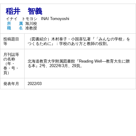
稲井 智義
イナイ トモヨシ
INAI Tomoyoshi
所 属
旭川校
職 名
准教授
投稿題目
（図書紹介）木村泰子・小国喜弘著『「みんなの学校」を
等
つくるために』：学校のあり方と教師の役割。
月刊誌等
の名称
北海道教育大学附属図書館『Reading Well―教育大生に贈
（年・
る本』2号、2022年3月、29頁。
巻・号・
頁）
発表年月
2022/03