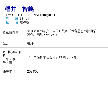
稲井 智義
イナイ トモヨシ
INAI Tomoyoshi
所 属
旭川校
職 名
准教授
新刊図書の紹介 吉田直哉著『保育思想の持田栄一：
投稿題目等
近代・宗教・公共性』
区分
書評
月刊誌等の名
称
『日本保育学会会報』190号、12頁。
（年・巻・
号・頁）
発表年月
2024/09