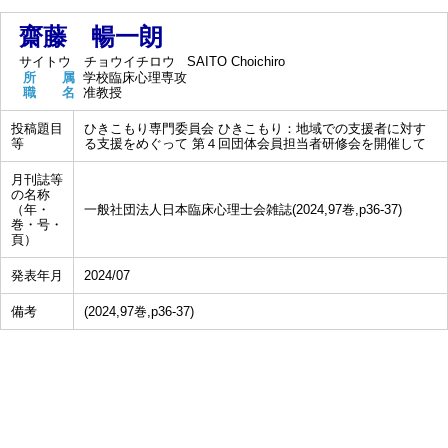
齋藤 暢一朗
サイトウ チョウイチロウ
SAITO Choichiro
所 属
学校臨床心理専攻
職 名
准教授
投稿題目
ひきこもり専門委員会 ひきこもり：地域での支援者に対す
等
る支援をめぐって 第４回団体会員担当者研修会を開催して
月刊誌等
の名称
（年・
一般社団法人日本臨床心理士会雑誌(2024,97巻,p36-37)
巻・号・
頁）
発表年月
2024/07
備考
(2024,97巻,p36-37)