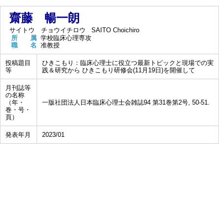
齋藤 暢一朗
サイトウ チョウイチロウ
SAITO Choichiro
所 属
学校臨床心理専攻
職 名
准教授
投稿題目
ひきこもり：臨床心理士に役立つ最新トピックと現場での実
等
践＆研究から ひきこもり研修会(11月19日)を開催して
月刊誌等
の名称
（年・
一版社団法人日本臨床心理士会雑誌94 第31巻第2号, 50-51.
巻・号・
頁）
発表年月
2023/01