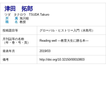
津田 拓郎
ツダ タクロウ
TSUDA Takuro
所 属
旭川校
職 名
教授
投稿題目等
グローバル・ヒストリー入門（水島司）
月刊誌等の名称
Reading well ―教育大生に贈る本―
（年・巻・号・頁）
発表年月
2019/03
備考
http://doi.org/10.32150/00010803