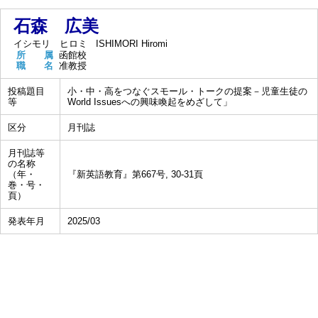
石森 広美
イシモリ ヒロミ
ISHIMORI Hiromi
所 属
函館校
職 名
准教授
投稿題目
小・中・高をつなぐスモール・トークの提案－児童生徒の
等
World Issuesへの興味喚起をめざして」
区分
月刊誌
月刊誌等
の名称
（年・
『新英語教育』第667号, 30-31頁
巻・号・
頁）
発表年月
2025/03