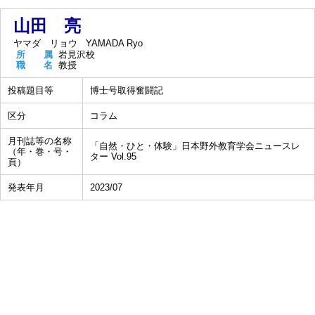
山田 亮
ヤマダ リョウ
YAMADA Ryo
所 属
岩見沢校
職 名
教授
投稿題目等
博士号取得奮闘記
区分
コラム
月刊誌等の名称
「自然・ひと・体験」日本野外教育学会ニュースレ
（年・巻・号・
ター Vol.95
頁）
発表年月
2023/07