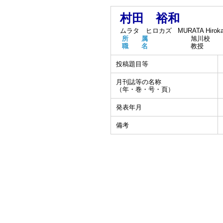
村田 裕和
ムラタ ヒロカズ
MURATA Hirok
所 属
旭川校
職 名
教授
投稿題目等
月刊誌等の名称
（年・巻・号・頁）
発表年月
備考