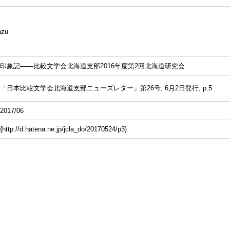
azu
印象記——比較文学会北海道支部2016年度第2回北海道研究会
「日本比較文学会北海道支部ニューズレター」第26号, 6月2日発行, p.5
2017/06
{http://d.hatena.ne.jp/jcla_do/20170524/p3}