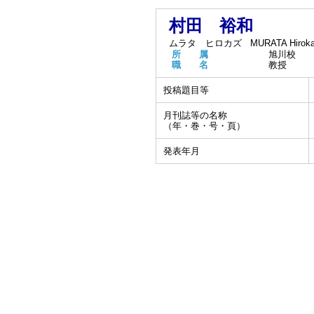
村田 裕和
ムラタ ヒロカズ
MURATA Hirok
所 属
旭川校
職 名
教授
投稿題目等
月刊誌等の名称
（年・巻・号・頁）
発表年月