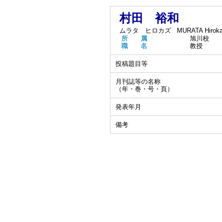
村田 裕和
ムラタ ヒロカズ
MURATA Hirok
所 属
旭川校
職 名
教授
投稿題目等
月刊誌等の名称
（年・巻・号・頁）
発表年月
備考