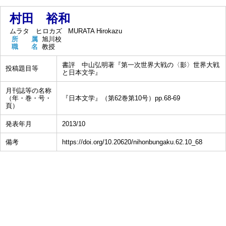
村田 裕和
ムラタ ヒロカズ
MURATA Hirokazu
所 属
旭川校
職 名
教授
書評 中山弘明著『第一次世界大戦の〈影〉世界大戦
投稿題目等
と日本文学』
月刊誌等の名称
（年・巻・号・
『日本文学』（第62巻第10号）pp.68-69
頁）
発表年月
2013/10
備考
https://doi.org/10.20620/nihonbungaku.62.10_68