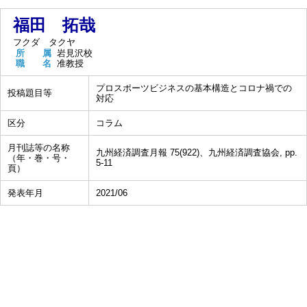
福田 拓哉
フクダ タクヤ
所 属
岩見沢校
職 名
准教授
プロスポーツビジネスの基本構造とコロナ禍での
投稿題目等
対応
区分
コラム
月刊誌等の名称
九州経済調査月報 75(922)、九州経済調査協会, pp.
（年・巻・号・
5-11
頁）
発表年月
2021/06