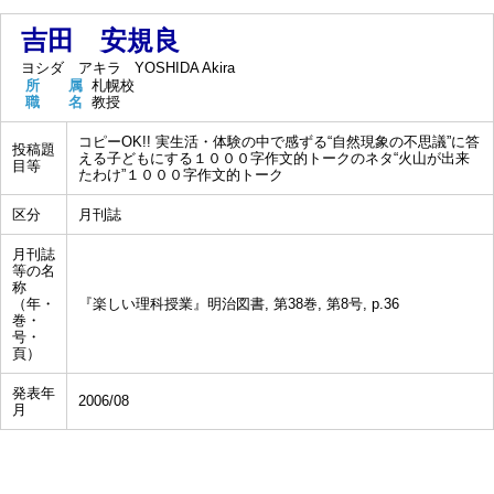
吉田 安規良
ヨシダ アキラ
YOSHIDA Akira
所 属
札幌校
職 名
教授
コピーOK!! 実生活・体験の中で感ずる“自然現象の不思議”に答
投稿題
える子どもにする１０００字作文的トークのネタ“火山が出来
目等
たわけ”１０００字作文的トーク
区分
月刊誌
月刊誌
等の名
称
（年・
『楽しい理科授業』明治図書, 第38巻, 第8号, p.36
巻・
号・
頁）
発表年
2006/08
月