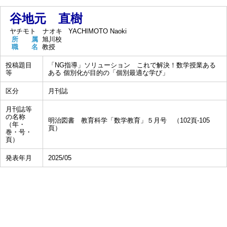
谷地元 直樹
ヤチモト ナオキ
YACHIMOTO Naoki
所 属
旭川校
職 名
教授
投稿題目
「NG指導」ソリューション これで解決！数学授業ある
等
ある 個別化が目的の「個別最適な学び」
区分
月刊誌
月刊誌等
の名称
明治図書 教育科学「数学教育」５月号 （102頁-105
（年・
頁）
巻・号・
頁）
発表年月
2025/05