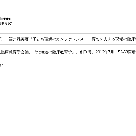
rihiro
理専攻
評〉 福井雅英著『子ども理解のカンファレンス――育ちを支える現場の臨床
臨床教育学会編、『北海道の臨床教育学』、創刊号、2012年7月、52-53頁
07