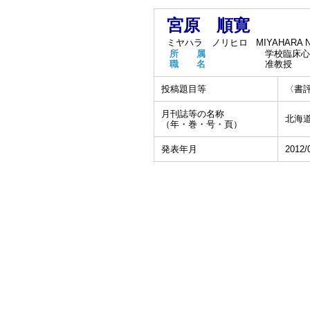
宮原 順寛
ミヤハラ ノリヒロ
MIYAHARA No
所 属
学校臨床心
職 名
准教授
投稿題目等
〈書
月刊誌等の名称
北海道
（年・巻・号・頁）
発表年月
2012/