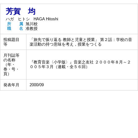
芳賀 均
ハガ ヒトシ
HAGA Hitoshi
所 属
旭川校
職 名
准教授
投稿題目
「旅先で振り返る 教師と児童と授業」 第２話：学校の音
等
楽活動の持つ意味を考え，授業をつくる
月刊誌等
の名称
『教育音楽〈小学版〉』音楽之友社 ２０００年８月～２
（年・
００５年３月（連載・全５６回）
巻・号・
頁）
発表年月
2000/09