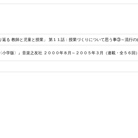
り返る 教師と児童と授業」 第１１話：授業づくりについて思う事③～流行
〈小学版〉』音楽之友社 ２０００年８月～２００５年３月（連載・全５６回