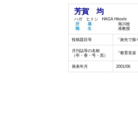
芳賀 均
ハガ ヒトシ
HAGA Hitoshi
所 属
旭川校
職 名
准教授
投稿題目等
「旅先で振
月刊誌等の名称
『教育音楽
（年・巻・号・頁）
発表年月
2001/06