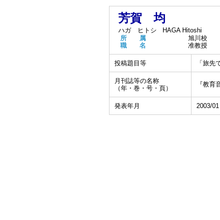
芳賀 均
ハガ ヒトシ
HAGA Hitoshi
所 属
旭川校
職 名
准教授
投稿題目等
「旅先
月刊誌等の名称
『教育
（年・巻・号・頁）
発表年月
2003/01