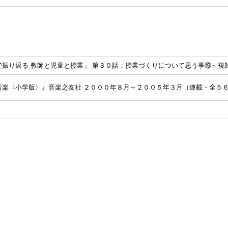
で振り返る 教師と児童と授業」 第３０話：授業づくりについて思う事⑲～複
音楽〈小学版〉』音楽之友社 ２０００年８月～２００５年３月（連載・全５