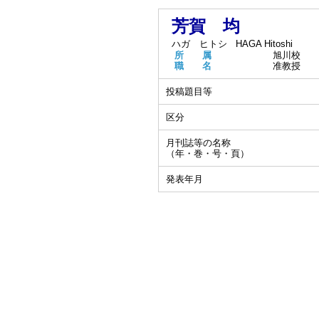
芳賀 均
ハガ ヒトシ
HAGA Hitoshi
所 属
旭川校
職 名
准教授
投稿題目等
区分
月刊誌等の名称
（年・巻・号・頁）
発表年月