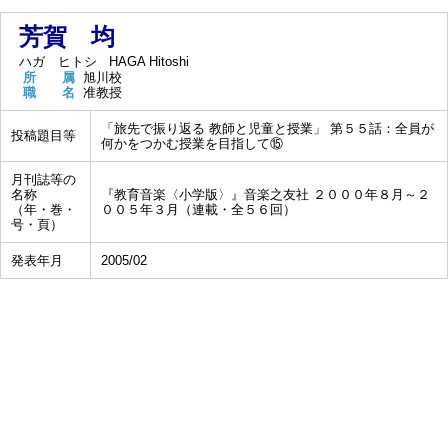
芳賀 均
ハガ ヒトシ
HAGA Hitoshi
所 属
旭川校
職 名
准教授
「旅先で振り返る 教師と児童と授業」 第５５話：全員が
投稿題目等
何かをつかむ授業を目指して⑮
月刊誌等の
名称
『教育音楽〈小学版〉』音楽之友社 ２０００年８月～２
（年・巻・
００５年３月（連載・全５６回）
号・頁）
発表年月
2005/02