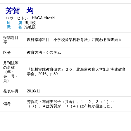
芳賀 均
ハガ ヒトシ
HAGA Hitoshi
所 属
旭川校
職 名
准教授
投稿題目
教科指導科目「小学校音楽科教育法」に関わる調査結果
等
区分
教育方法・システム
月刊誌等
の名称
『旭川実践教育研究』２０、北海道教育大学旭川実践教育
（年・
学会、2016、p.39.
巻・号・
頁）
発表年月
2016/11
芳賀均・布施美砂子（共著）。１、２、３（１）～
備考
（３）、４は芳賀が、３（４）は布施が担当した。