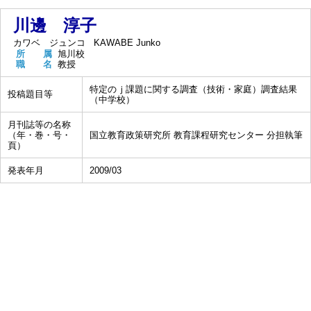
川邊 淳子
カワベ ジュンコ
KAWABE Junko
所 属
旭川校
職 名
教授
特定のｊ課題に関する調査（技術・家庭）調査結果
投稿題目等
（中学校）
月刊誌等の名称
（年・巻・号・
国立教育政策研究所 教育課程研究センター 分担執筆
頁）
発表年月
2009/03