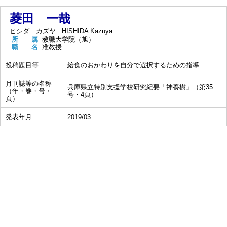
菱田 一哉
ヒシダ カズヤ
HISHIDA Kazuya
所 属
教職大学院（旭）
職 名
准教授
投稿題目等
給食のおかわりを自分で選択するための指導
月刊誌等の名称
兵庫県立特別支援学校研究紀要「神養樹」（第35
（年・巻・号・
号・4頁）
頁）
発表年月
2019/03