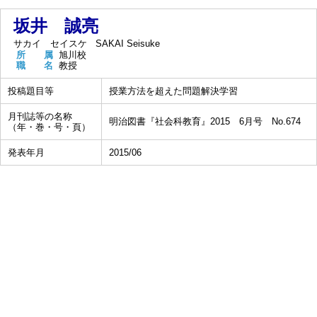
坂井 誠亮
サカイ セイスケ
SAKAI Seisuke
所 属
旭川校
職 名
教授
投稿題目等
授業方法を超えた問題解決学習
月刊誌等の名称
明治図書『社会科教育』2015 6月号 No.674
（年・巻・号・頁）
発表年月
2015/06