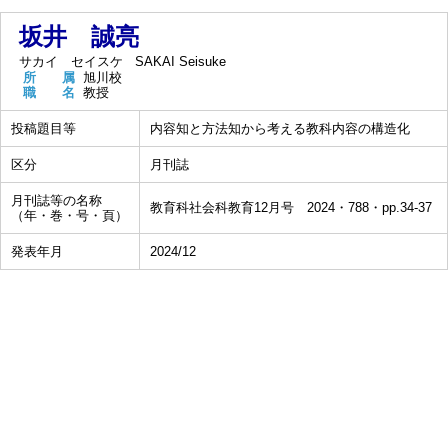
坂井 誠亮
サカイ セイスケ
SAKAI Seisuke
所 属
旭川校
職 名
教授
投稿題目等
内容知と方法知から考える教科内容の構造化
区分
月刊誌
月刊誌等の名称
教育科社会科教育12月号 2024・788・pp.34-37
（年・巻・号・頁）
発表年月
2024/12