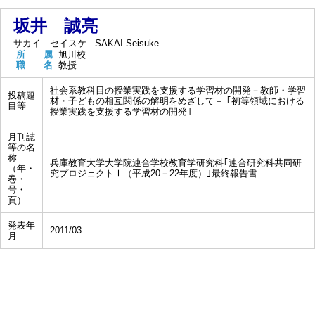
坂井 誠亮
サカイ セイスケ
SAKAI Seisuke
所 属
旭川校
職 名
教授
社会系教科目の授業実践を支援する学習材の開発－教師・学習
投稿題
材・子どもの相互関係の解明をめざして－ ｢初等領域における
目等
授業実践を支援する学習材の開発｣
月刊誌
等の名
称
兵庫教育大学大学院連合学校教育学研究科｢連合研究科共同研
（年・
究プロジェクトⅠ（平成20－22年度）｣最終報告書
巻・
号・
頁）
発表年
2011/03
月