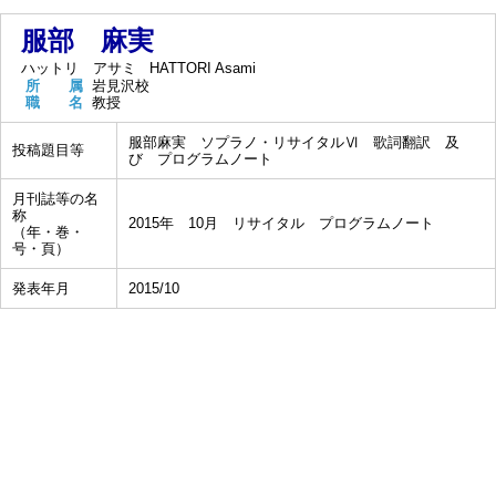
服部 麻実
ハットリ アサミ
HATTORI Asami
所 属
岩見沢校
職 名
教授
服部麻実 ソプラノ・リサイタルⅥ 歌詞翻訳 及
投稿題目等
び プログラムノート
月刊誌等の名
称
2015年 10月 リサイタル プログラムノート
（年・巻・
号・頁）
発表年月
2015/10