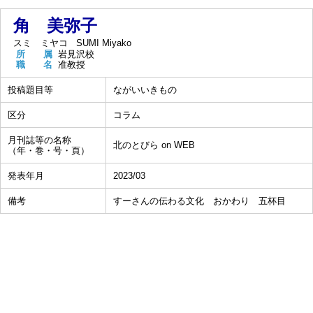
角 美弥子
スミ ミヤコ
SUMI Miyako
所 属
岩見沢校
職 名
准教授
投稿題目等
ながいいきもの
区分
コラム
月刊誌等の名称
北のとびら on WEB
（年・巻・号・頁）
発表年月
2023/03
備考
すーさんの伝わる文化 おかわり 五杯目