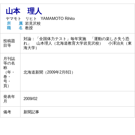
山本 理人
ヤマモト リヒト
YAMAMOTO Rihito
所 属
岩見沢校
職 名
教授
対論：「全国体力テスト」毎年実施 「運動の楽しさ失う恐
投稿題
れ」 山本理人（北海道教育大学岩見沢校） 小澤治夫（東
目等
海大学）
月刊誌
等の名
称
（年・
北海道新聞（2009年2月8日）
巻・
号・
頁）
発表年
2009/02
月
備考
新聞記事