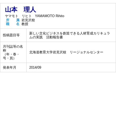
山本 理人
ヤマモト リヒト
YAMAMOTO Rihito
所 属
岩見沢校
職 名
教授
新しい文化ビジネスを創造できる人材育成カリキュラ
投稿題目等
ムの実践 活動報告書
月刊誌等の名
称
北海道教育大学岩見沢校 リージョナルセンター
（年・巻・
号・頁）
発表年月
2014/09