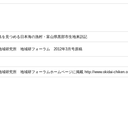
島を見つめる日本海の漁村・富山県黒部市生地来訪記
地域研究所 地域研フォーラム 2012年3月号原稿
究所 地域研フォーラムホームページに掲載 http://www.okidai-chiken.org/for