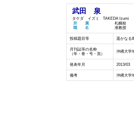
武田 泉
タケダ イズミ
TAKEDA Izumi
所 属
札幌校
職 名
准教授
投稿題目等
遥かなる
月刊誌等の名称
沖縄大学
（年・巻・号・頁）
発表年月
2013/03
備考
沖縄大学地域研