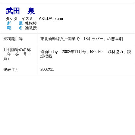
武田 泉
タケダ イズミ
TAKEDA Izumi
所 属
札幌校
職 名
准教授
投稿題目等
東北新幹線八戸開業で「18キッパー」の悲喜劇
月刊誌等の名称
道新today 2002年11月号、58～59. 取材協力、談
（年・巻・号・
話掲載
頁）
発表年月
2002/11