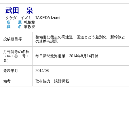
武田 泉
タケダ イズミ
TAKEDA Izumi
所 属
札幌校
職 名
准教授
整備進む後志の高速道 国道とどう差別化 新幹線と
投稿題目等
の連携も課題
月刊誌等の名称
（年・巻・号・
毎日新聞北海道版 2014年8月14日付
頁）
発表年月
2014/08
備考
取材協力 談話掲載