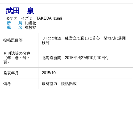
武田 泉
タケダ イズミ
TAKEDA Izumi
所 属
札幌校
職 名
准教授
ＪＲ北海道、経営立て直しに苦心 閑散期に割引
投稿題目等
検討
月刊誌等の名称
（年・巻・号・
北海道新聞 2015平成27年10月10日付
頁）
発表年月
2015/10
備考
取材協力 談話掲載