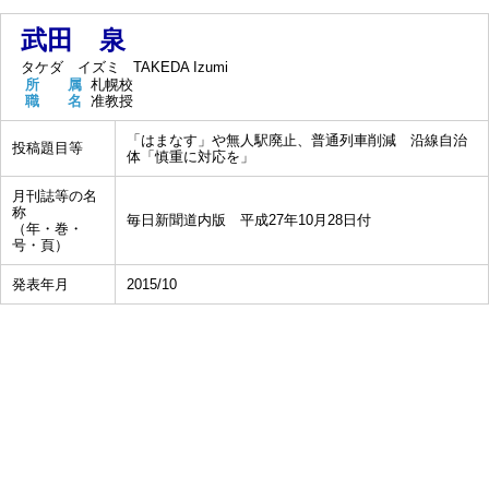
武田 泉
タケダ イズミ
TAKEDA Izumi
所 属
札幌校
職 名
准教授
「はまなす」や無人駅廃止、普通列車削減 沿線自治
投稿題目等
体「慎重に対応を」
月刊誌等の名
称
毎日新聞道内版 平成27年10月28日付
（年・巻・
号・頁）
発表年月
2015/10