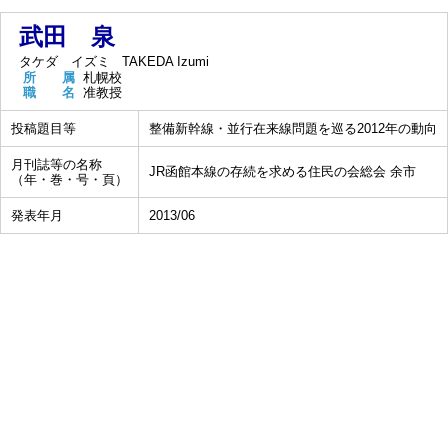
武田 泉
タケダ イズミ
TAKEDA Izumi
所 属
札幌校
職 名
准教授
投稿題目等
整備新幹線・並行在来線問題を巡る2012年の動向
月刊誌等の名称
JR函館本線の存続を求める住民の会総会 余市
（年・巻・号・頁）
発表年月
2013/06