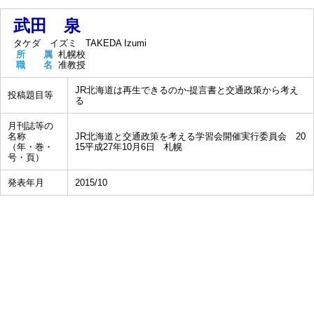
武田 泉
タケダ イズミ
TAKEDA Izumi
所 属
札幌校
職 名
准教授
JR北海道は再生できるのか-提言書と交通政策から考え
投稿題目等
る
月刊誌等の
名称
JR北海道と交通政策を考える学習会開催実行委員会 20
（年・巻・
15平成27年10月6日 札幌
号・頁）
発表年月
2015/10