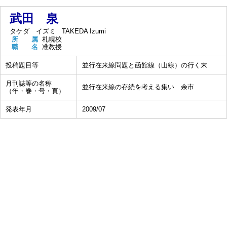
武田 泉
タケダ イズミ
TAKEDA Izumi
所 属
札幌校
職 名
准教授
投稿題目等
並行在来線問題と函館線（山線）の行く末
月刊誌等の名称
並行在来線の存続を考える集い 余市
（年・巻・号・頁）
発表年月
2009/07