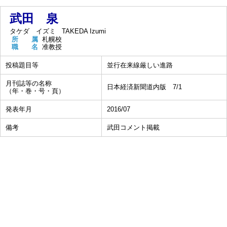
武田 泉
タケダ イズミ
TAKEDA Izumi
所 属
札幌校
職 名
准教授
投稿題目等
並行在来線厳しい進路
月刊誌等の名称
日本経済新聞道内版 7/1
（年・巻・号・頁）
発表年月
2016/07
備考
武田コメント掲載