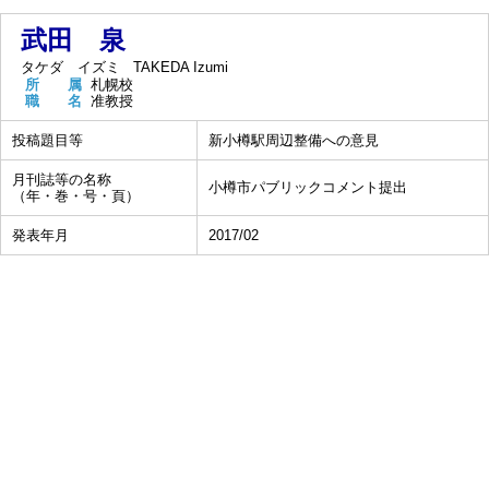
武田 泉
タケダ イズミ
TAKEDA Izumi
所 属
札幌校
職 名
准教授
投稿題目等
新小樽駅周辺整備への意見
月刊誌等の名称
小樽市パブリックコメント提出
（年・巻・号・頁）
発表年月
2017/02