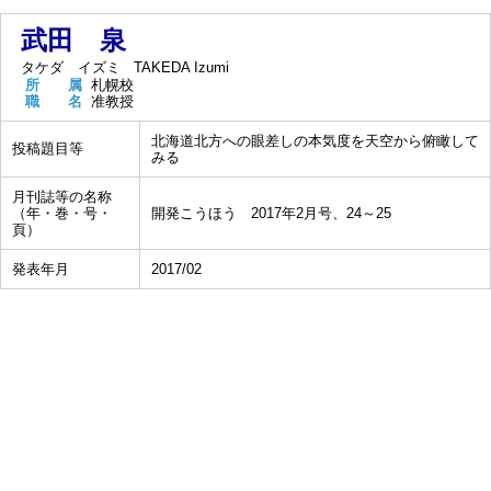
武田 泉
タケダ イズミ
TAKEDA Izumi
所 属
札幌校
職 名
准教授
北海道北方への眼差しの本気度を天空から俯瞰して
投稿題目等
みる
月刊誌等の名称
（年・巻・号・
開発こうほう 2017年2月号、24～25
頁）
発表年月
2017/02